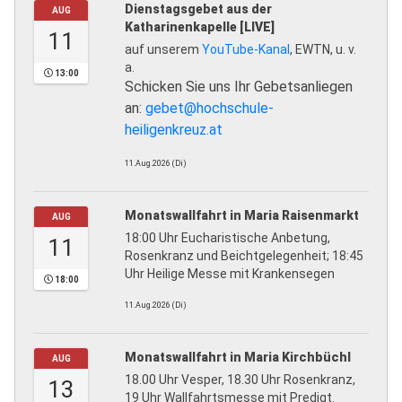
Dienstagsgebet aus der
AUG
Katharinenkapelle [LIVE]
11
auf unserem
YouTube-Kanal
, EWTN, u. v.
a.
13:00
Schicken Sie uns Ihr Gebetsanliegen
an:
gebet@hochschule-
heiligenkreuz.at
11.Aug.2026 (Di)
Monatswallfahrt in Maria Raisenmarkt
AUG
18:00 Uhr Eucharistische Anbetung,
11
Rosenkranz und Beichtgelegenheit; 18:45
Uhr Heilige Messe mit Krankensegen
18:00
11.Aug.2026 (Di)
Monatswallfahrt in Maria Kirchbüchl
AUG
18.00 Uhr Vesper, 18.30 Uhr Rosenkranz,
13
19 Uhr Wallfahrtsmesse mit Predigt.