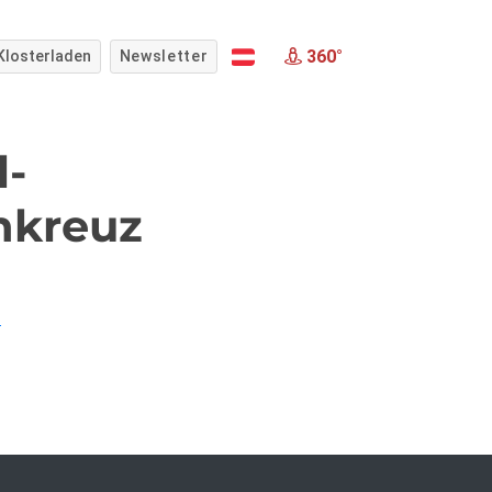
360°
Klosterladen
Newsletter
l-
nkreuz
!