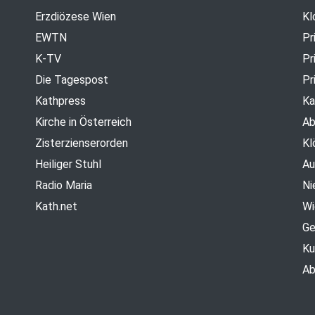
Erzdiözese Wien
Kl
EWTN
Pr
K-TV
Pr
Die Tagespost
Pr
Kathpress
Ka
Kirche in Österreich
Ab
Zisterzienserorden
Kl
Heiliger Stuhl
Au
Radio Maria
Ni
Kath.net
Wi
Ge
Ku
Ab