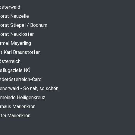
osterwald
iorat Neuzelle
iorat Stiepel / Bochum
iorat Neukloster
rmel Mayerling
t Karl Braunstorfer
österreich
sflugsziele NÖ
ederösterreich-Card
enerwald - So nah, so schön
meinde Heiligenkreuz
rhaus Marienkron
tei Marienkron