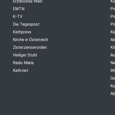
Erzdiözese Wien
Kl
EWTN
Pr
K-TV
Pr
Die Tagespost
Pr
Kathpress
Ka
Kirche in Österreich
Ab
Zisterzienserorden
Kl
Heiliger Stuhl
Au
Radio Maria
Ni
Kath.net
Wi
Ge
Ku
Ab