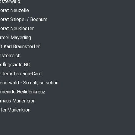
osterwald
iorat Neuzelle
iorat Stiepel / Bochum
iorat Neukloster
rmel Mayerling
t Karl Braunstorfer
österreich
sflugsziele NÖ
ederösterreich-Card
enerwald - So nah, so schön
meinde Heiligenkreuz
rhaus Marienkron
tei Marienkron