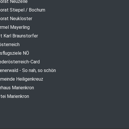
iorat Neuzelle
iorat Stiepel / Bochum
iorat Neukloster
rmel Mayerling
t Karl Braunstorfer
österreich
sflugsziele NÖ
ederösterreich-Card
enerwald - So nah, so schön
meinde Heiligenkreuz
rhaus Marienkron
tei Marienkron