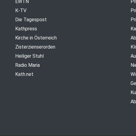
EWTN
Pr
K-TV
Pr
Die Tagespost
Pr
Kathpress
Ka
Kirche in Österreich
Ab
Zisterzienserorden
Kl
Heiliger Stuhl
Au
Radio Maria
Ni
Kath.net
Wi
Ge
Ku
Ab