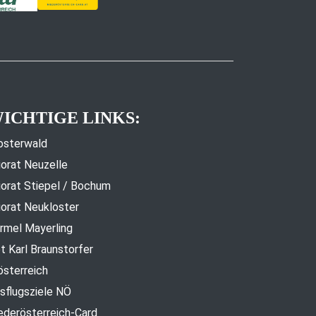
ICHTIGE LINKS:
osterwald
iorat Neuzelle
iorat Stiepel / Bochum
iorat Neukloster
rmel Mayerling
t Karl Braunstorfer
österreich
sflugsziele NÖ
ederösterreich-Card