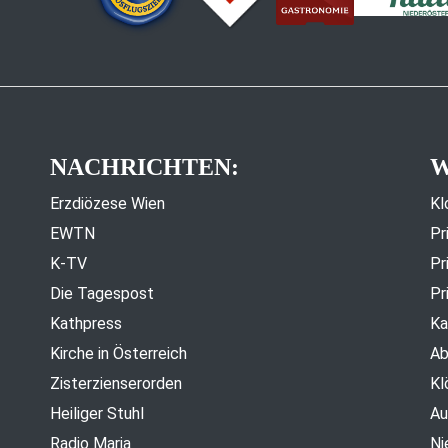
NACHRICHTEN:
W
Erzdiözese Wien
Kl
EWTN
Pr
K-TV
Pr
Die Tagespost
Pr
Kathpress
Ka
Kirche in Österreich
Ab
Zisterzienserorden
Kl
Heiliger Stuhl
Au
Radio Maria
Ni