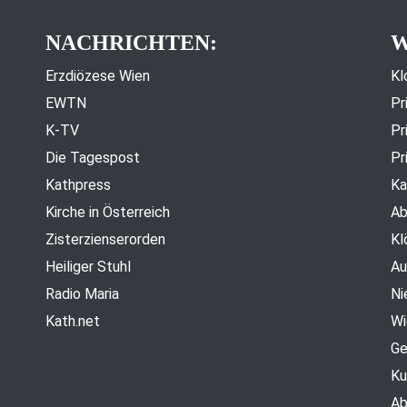
NACHRICHTEN:
W
Erzdiözese Wien
Kl
EWTN
Pr
K-TV
Pr
Die Tagespost
Pr
Kathpress
Ka
Kirche in Österreich
Ab
Zisterzienserorden
Kl
Heiliger Stuhl
Au
Radio Maria
Ni
Kath.net
Wi
Ge
Ku
Ab