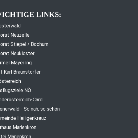
ICHTIGE LINKS:
osterwald
iorat Neuzelle
iorat Stiepel / Bochum
iorat Neukloster
rmel Mayerling
t Karl Braunstorfer
österreich
sflugsziele NÖ
ederösterreich-Card
enerwald - So nah, so schön
meinde Heiligenkreuz
rhaus Marienkron
tei Marienkron