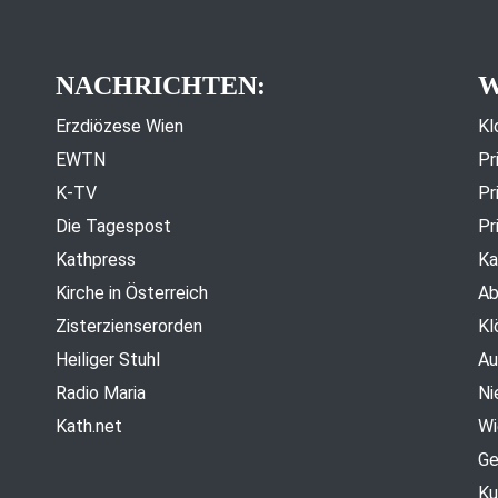
NACHRICHTEN:
W
Erzdiözese Wien
Kl
EWTN
Pr
K-TV
Pr
Die Tagespost
Pr
Kathpress
Ka
Kirche in Österreich
Ab
Zisterzienserorden
Kl
Heiliger Stuhl
Au
Radio Maria
Ni
Kath.net
Wi
Ge
Ku