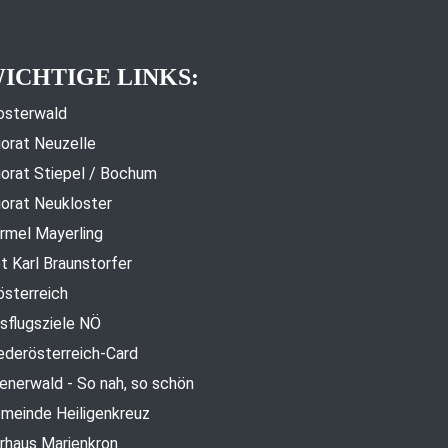
ICHTIGE LINKS:
osterwald
iorat Neuzelle
iorat Stiepel / Bochum
iorat Neukloster
rmel Mayerling
t Karl Braunstorfer
österreich
sflugsziele NÖ
ederösterreich-Card
enerwald - So nah, so schön
meinde Heiligenkreuz
rhaus Marienkron