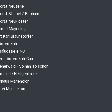
iorat Neuzelle
iorat Stiepel / Bochum
iorat Neukloster
rmel Mayerling
t Karl Braunstorfer
österreich
sflugsziele NÖ
ederösterreich-Card
enerwald - So nah, so schön
meinde Heiligenkreuz
rhaus Marienkron
tei Marienkron