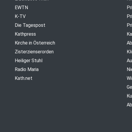
EWTN
Pr
K-TV
Pr
Die Tagespost
Pr
Kathpress
Ka
Kirche in Österreich
Ab
Zisterzienserorden
Kl
Heiliger Stuhl
Au
Radio Maria
Ni
Kath.net
Wi
Ge
Ku
Ab