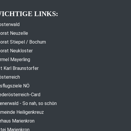
ICHTIGE LINKS:
osterwald
iorat Neuzelle
iorat Stiepel / Bochum
iorat Neukloster
rmel Mayerling
t Karl Braunstorfer
österreich
sflugsziele NÖ
ederösterreich-Card
enerwald - So nah, so schön
meinde Heiligenkreuz
rhaus Marienkron
tei Marienkron