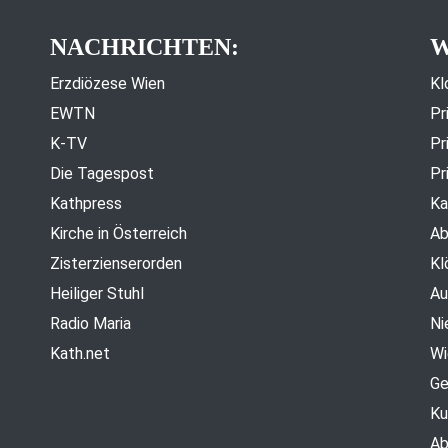
NACHRICHTEN:
W
Erzdiözese Wien
Kl
EWTN
Pr
K-TV
Pr
Die Tagespost
Pr
Kathpress
Ka
Kirche in Österreich
Ab
Zisterzienserorden
Kl
Heiliger Stuhl
Au
Radio Maria
Ni
Kath.net
Wi
Ge
Ku
Ab