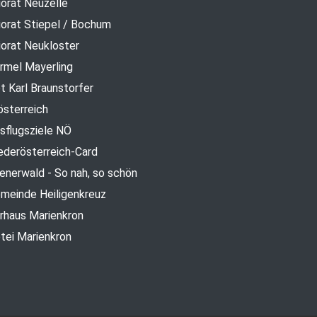
iorat Neuzelle
iorat Stiepel / Bochum
iorat Neukloster
rmel Mayerling
t Karl Braunstorfer
österreich
sflugsziele NÖ
ederösterreich-Card
enerwald - So nah, so schön
meinde Heiligenkreuz
rhaus Marienkron
tei Marienkron