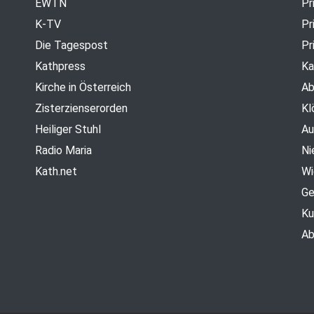
EWTN
Pr
K-TV
Pr
Die Tagespost
Pr
Kathpress
Ka
Kirche in Österreich
Ab
Zisterzienserorden
Kl
Heiliger Stuhl
Au
Radio Maria
Ni
Kath.net
Wi
Ge
Ku
Ab