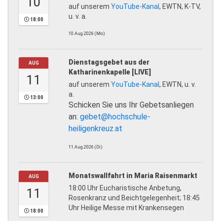
10
auf unserem
YouTube-Kanal
, EWTN, K-TV,
u. v. a.
18:00
10.Aug.2026 (Mo)
Dienstagsgebet aus der
AUG
Katharinenkapelle [LIVE]
11
auf unserem
YouTube-Kanal
, EWTN, u. v.
a.
13:00
Schicken Sie uns Ihr Gebetsanliegen
an:
gebet@hochschule-
heiligenkreuz.at
11.Aug.2026 (Di)
Monatswallfahrt in Maria Raisenmarkt
AUG
18:00 Uhr Eucharistische Anbetung,
11
Rosenkranz und Beichtgelegenheit; 18:45
Uhr Heilige Messe mit Krankensegen
18:00