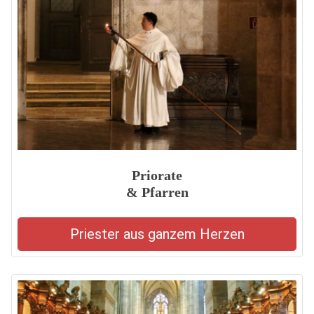
Priorate
& Pfarren
Priester aus ganzem Herzen