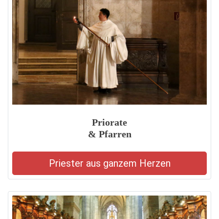
Priorate
& Pfarren
Priester aus ganzem Herzen