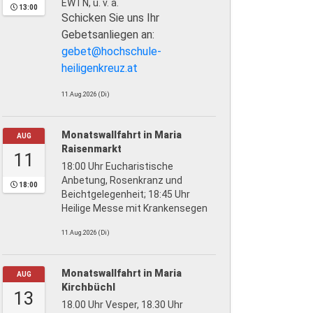
EWTN, u. v. a.
13:00
Schicken Sie uns Ihr
Gebetsanliegen an:
gebet@hochschule-
heiligenkreuz.at
11.Aug.2026 (Di)
Monatswallfahrt in Maria
AUG
Raisenmarkt
11
18:00 Uhr Eucharistische
Anbetung, Rosenkranz und
18:00
Beichtgelegenheit; 18:45 Uhr
Heilige Messe mit Krankensegen
11.Aug.2026 (Di)
Monatswallfahrt in Maria
AUG
Kirchbüchl
13
18.00 Uhr Vesper, 18.30 Uhr