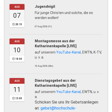
Jugendvigil
AUG
Für junge Christen und solche, die es
07
werden wollen!
20:15
07.Aug.2026 (Fr)
Montagsmesse aus der
AUG
Katharinenkapelle [LIVE]
10
auf unserem
YouTube-Kanal
, EWTN, K-TV,
u. v. a.
18:00
10.Aug.2026 (Mo)
Dienstagsgebet aus der
AUG
Katharinenkapelle [LIVE]
11
auf unserem
YouTube-Kanal
, EWTN, u. v.
a.
13:00
Schicken Sie uns Ihr Gebetsanliegen
an:
gebet@hochschule-