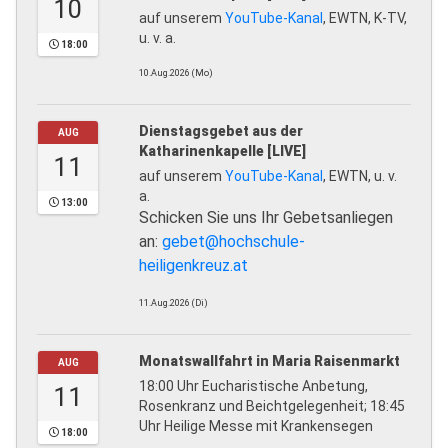
10
auf unserem
YouTube-Kanal
, EWTN, K-TV,
u. v. a.
18:00
10.Aug.2026 (Mo)
Dienstagsgebet aus der
AUG
Katharinenkapelle [LIVE]
11
auf unserem
YouTube-Kanal
, EWTN, u. v.
a.
13:00
Schicken Sie uns Ihr Gebetsanliegen
an:
gebet@hochschule-
heiligenkreuz.at
11.Aug.2026 (Di)
Monatswallfahrt in Maria Raisenmarkt
AUG
18:00 Uhr Eucharistische Anbetung,
11
Rosenkranz und Beichtgelegenheit; 18:45
Uhr Heilige Messe mit Krankensegen
18:00