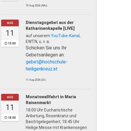
10.Aug.2026 (Mo)
Dienstagsgebet aus der
AUG
Katharinenkapelle [LIVE]
11
auf unserem
YouTube-Kanal
,
EWTN, u. v. a.
13:00
Schicken Sie uns Ihr
Gebetsanliegen an:
gebet@hochschule-
heiligenkreuz.at
11.Aug.2026 (Di)
Monatswallfahrt in Maria
AUG
Raisenmarkt
11
18:00 Uhr Eucharistische
Anbetung, Rosenkranz und
18:00
Beichtgelegenheit; 18:45 Uhr
Heilige Messe mit Krankensegen