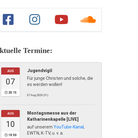
ktuelle Termine:
Jugendvigil
AUG
Für junge Christen und solche, die
07
es werden wollen!
20:15
07.Aug.2026 (Fr)
Montagsmesse aus der
AUG
Katharinenkapelle [LIVE]
10
auf unserem
YouTube-Kanal
,
EWTN, K-TV, u. v. a.
18:00