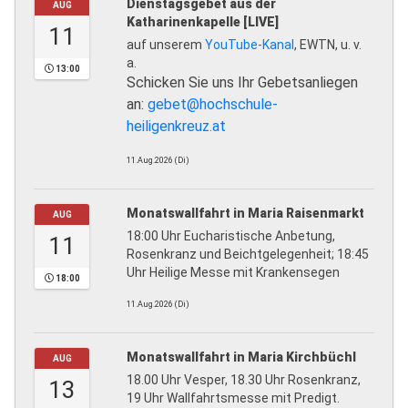
Dienstagsgebet aus der
AUG
Katharinenkapelle [LIVE]
11
auf unserem
YouTube-Kanal
, EWTN, u. v.
a.
13:00
Schicken Sie uns Ihr Gebetsanliegen
an:
gebet@hochschule-
heiligenkreuz.at
11.Aug.2026 (Di)
Monatswallfahrt in Maria Raisenmarkt
AUG
18:00 Uhr Eucharistische Anbetung,
11
Rosenkranz und Beichtgelegenheit; 18:45
Uhr Heilige Messe mit Krankensegen
18:00
11.Aug.2026 (Di)
Monatswallfahrt in Maria Kirchbüchl
AUG
18.00 Uhr Vesper, 18.30 Uhr Rosenkranz,
13
19 Uhr Wallfahrtsmesse mit Predigt.