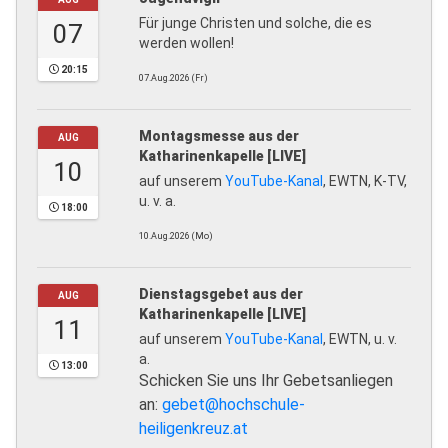
Für junge Christen und solche, die es
07
werden wollen!
20:15
07.Aug.2026 (Fr)
Montagsmesse aus der
AUG
Katharinenkapelle [LIVE]
10
auf unserem
YouTube-Kanal
, EWTN, K-TV,
u. v. a.
18:00
10.Aug.2026 (Mo)
Dienstagsgebet aus der
AUG
Katharinenkapelle [LIVE]
11
auf unserem
YouTube-Kanal
, EWTN, u. v.
a.
13:00
Schicken Sie uns Ihr Gebetsanliegen
an:
gebet@hochschule-
heiligenkreuz.at