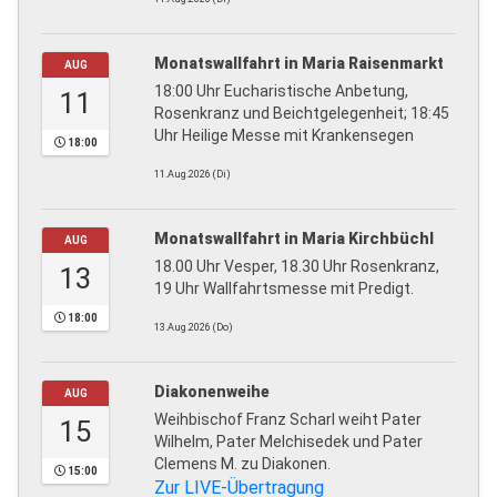
Monatswallfahrt in Maria Raisenmarkt
AUG
18:00 Uhr Eucharistische Anbetung,
11
Rosenkranz und Beichtgelegenheit; 18:45
Uhr Heilige Messe mit Krankensegen
18:00
11.Aug.2026 (Di)
Monatswallfahrt in Maria Kirchbüchl
AUG
18.00 Uhr Vesper, 18.30 Uhr Rosenkranz,
13
19 Uhr Wallfahrtsmesse mit Predigt.
18:00
13.Aug.2026 (Do)
Diakonenweihe
AUG
Weihbischof Franz Scharl weiht Pater
15
Wilhelm, Pater Melchisedek und Pater
Clemens M. zu Diakonen.
15:00
Zur LIVE-Übertragung