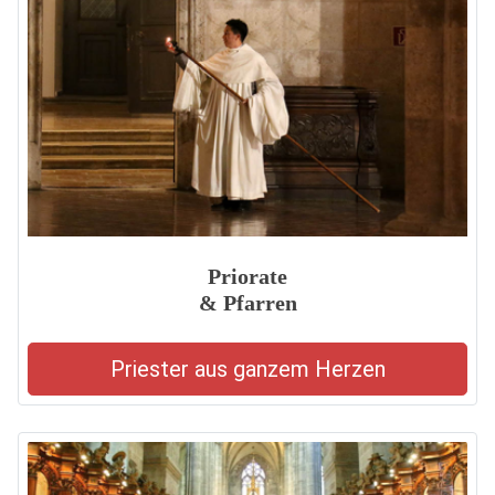
Priorate
& Pfarren
Priester aus ganzem Herzen