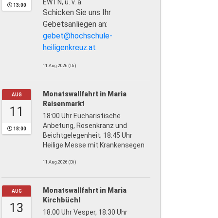
EWTN, u. v. a.
13:00
Schicken Sie uns Ihr
Gebetsanliegen an:
gebet@hochschule-
heiligenkreuz.at
11.Aug.2026 (Di)
Monatswallfahrt in Maria
AUG
Raisenmarkt
11
18:00 Uhr Eucharistische
Anbetung, Rosenkranz und
18:00
Beichtgelegenheit; 18:45 Uhr
Heilige Messe mit Krankensegen
11.Aug.2026 (Di)
Monatswallfahrt in Maria
AUG
Kirchbüchl
13
18.00 Uhr Vesper, 18.30 Uhr