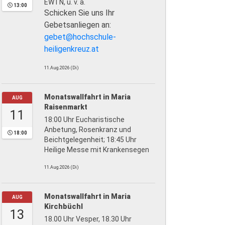
EWTN, u. v. a.
13:00
Schicken Sie uns Ihr
Gebetsanliegen an:
gebet@hochschule-
heiligenkreuz.at
11.Aug.2026 (Di)
Monatswallfahrt in Maria
AUG
Raisenmarkt
11
18:00 Uhr Eucharistische
Anbetung, Rosenkranz und
18:00
Beichtgelegenheit; 18:45 Uhr
Heilige Messe mit Krankensegen
11.Aug.2026 (Di)
Monatswallfahrt in Maria
AUG
Kirchbüchl
13
18.00 Uhr Vesper, 18.30 Uhr