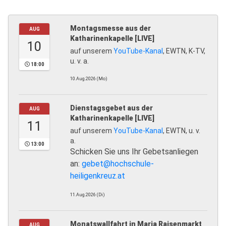
Montagsmesse aus der
AUG
Katharinenkapelle [LIVE]
10
auf unserem
YouTube-Kanal
, EWTN, K-TV,
u. v. a.
18:00
10.Aug.2026 (Mo)
Dienstagsgebet aus der
AUG
Katharinenkapelle [LIVE]
11
auf unserem
YouTube-Kanal
, EWTN, u. v.
a.
13:00
Schicken Sie uns Ihr Gebetsanliegen
an:
gebet@hochschule-
heiligenkreuz.at
11.Aug.2026 (Di)
Monatswallfahrt in Maria Raisenmarkt
AUG