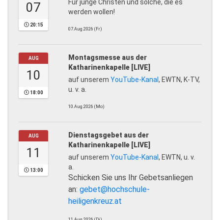
Für junge Christen und solche, die es
07
werden wollen!
20:15
07.Aug.2026 (Fr)
Montagsmesse aus der
AUG
Katharinenkapelle [LIVE]
10
auf unserem
YouTube-Kanal
, EWTN, K-TV,
u. v. a.
18:00
10.Aug.2026 (Mo)
Dienstagsgebet aus der
AUG
Katharinenkapelle [LIVE]
11
auf unserem
YouTube-Kanal
, EWTN, u. v.
a.
13:00
Schicken Sie uns Ihr Gebetsanliegen
an:
gebet@hochschule-
heiligenkreuz.at
11.Aug.2026 (Di)