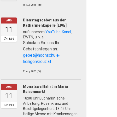
10.Aug.2026 (Mo)
Dienstagsgebet aus der
AUG
Katharinenkapelle [LIVE]
11
auf unserem
YouTube-Kanal
,
EWTN, u. v. a.
13:00
Schicken Sie uns Ihr
Gebetsanliegen an:
gebet@hochschule-
heiligenkreuz.at
11.Aug.2026 (Di)
Monatswallfahrt in Maria
AUG
Raisenmarkt
11
18:00 Uhr Eucharistische
Anbetung, Rosenkranz und
18:00
Beichtgelegenheit; 18:45 Uhr
Heilige Messe mit Krankensegen