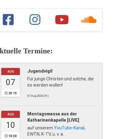
ktuelle Termine:
Jugendvigil
AUG
Für junge Christen und solche, die
07
es werden wollen!
20:15
07.Aug.2026 (Fr)
Montagsmesse aus der
AUG
Katharinenkapelle [LIVE]
10
auf unserem
YouTube-Kanal
,
EWTN, K-TV, u. v. a.
18:00