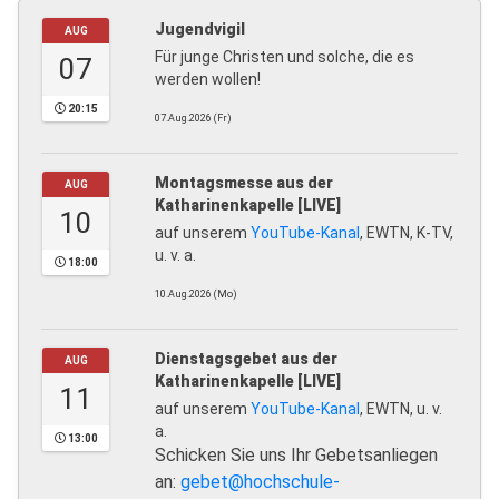
Jugendvigil
AUG
Für junge Christen und solche, die es
07
werden wollen!
20:15
07.Aug.2026 (Fr)
Montagsmesse aus der
AUG
Katharinenkapelle [LIVE]
10
auf unserem
YouTube-Kanal
, EWTN, K-TV,
u. v. a.
18:00
10.Aug.2026 (Mo)
Dienstagsgebet aus der
AUG
Katharinenkapelle [LIVE]
11
auf unserem
YouTube-Kanal
, EWTN, u. v.
a.
13:00
Schicken Sie uns Ihr Gebetsanliegen
an:
gebet@hochschule-