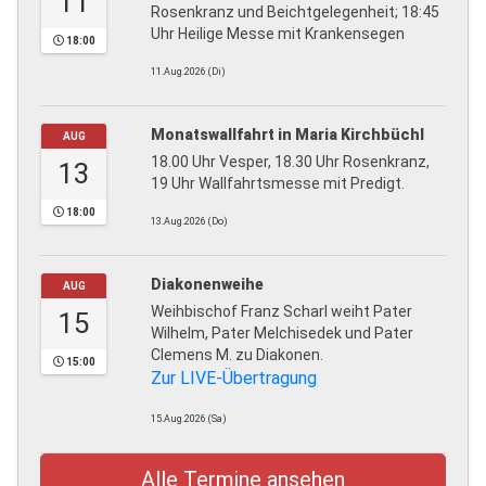
11
Rosenkranz und Beichtgelegenheit; 18:45
Uhr Heilige Messe mit Krankensegen
18:00
11.Aug.2026 (Di)
Monatswallfahrt in Maria Kirchbüchl
AUG
18.00 Uhr Vesper, 18.30 Uhr Rosenkranz,
13
19 Uhr Wallfahrtsmesse mit Predigt.
18:00
13.Aug.2026 (Do)
Diakonenweihe
AUG
Weihbischof Franz Scharl weiht Pater
15
Wilhelm, Pater Melchisedek und Pater
Clemens M. zu Diakonen.
15:00
Zur LIVE-Übertragung
15.Aug.2026 (Sa)
Alle Termine ansehen