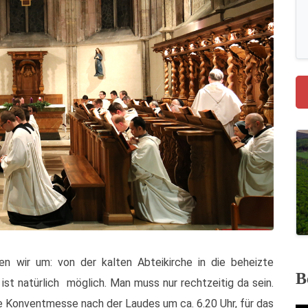
en wir um: von der kalten Abteikirche in die beheizte
B
ist natürlich möglich. Man muss nur rechtzeitig da sein.
e Konventmesse nach der Laudes um ca. 6.20 Uhr, für das