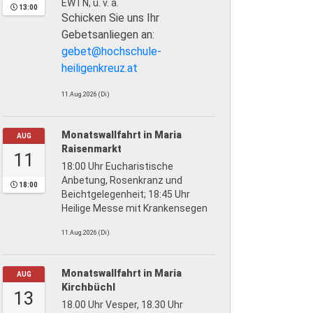
EWTN, u. v. a.
13:00
Schicken Sie uns Ihr
Gebetsanliegen an:
gebet@hochschule-
heiligenkreuz.at
11.Aug.2026 (Di)
Monatswallfahrt in Maria
AUG
Raisenmarkt
11
18:00 Uhr Eucharistische
Anbetung, Rosenkranz und
18:00
Beichtgelegenheit; 18:45 Uhr
Heilige Messe mit Krankensegen
11.Aug.2026 (Di)
Monatswallfahrt in Maria
AUG
Kirchbüchl
13
18.00 Uhr Vesper, 18.30 Uhr