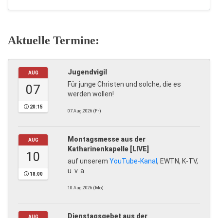
Aktuelle Termine:
Jugendvigil
AUG
Für junge Christen und solche, die es
07
werden wollen!
20:15
07.Aug.2026 (Fr)
Montagsmesse aus der
AUG
Katharinenkapelle [LIVE]
10
auf unserem
YouTube-Kanal
, EWTN, K-TV,
u. v. a.
18:00
10.Aug.2026 (Mo)
Dienstagsgebet aus der
AUG