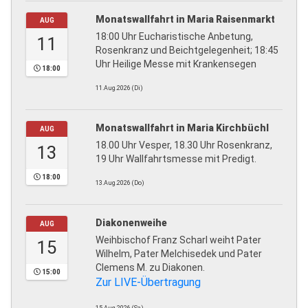
Monatswallfahrt in Maria Raisenmarkt
AUG
18:00 Uhr Eucharistische Anbetung,
11
Rosenkranz und Beichtgelegenheit; 18:45
Uhr Heilige Messe mit Krankensegen
18:00
11.Aug.2026 (Di)
Monatswallfahrt in Maria Kirchbüchl
AUG
18.00 Uhr Vesper, 18.30 Uhr Rosenkranz,
13
19 Uhr Wallfahrtsmesse mit Predigt.
18:00
13.Aug.2026 (Do)
Diakonenweihe
AUG
Weihbischof Franz Scharl weiht Pater
15
Wilhelm, Pater Melchisedek und Pater
Clemens M. zu Diakonen.
15:00
Zur LIVE-Übertragung