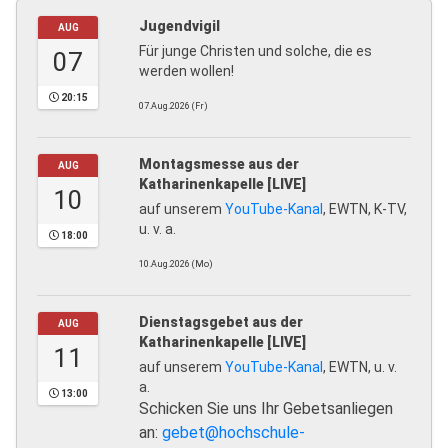
Jugendvigil
AUG
Für junge Christen und solche, die es
07
werden wollen!
20:15
07.Aug.2026 (Fr)
Montagsmesse aus der
AUG
Katharinenkapelle [LIVE]
10
auf unserem
YouTube-Kanal
, EWTN, K-TV,
u. v. a.
18:00
10.Aug.2026 (Mo)
Dienstagsgebet aus der
AUG
Katharinenkapelle [LIVE]
11
auf unserem
YouTube-Kanal
, EWTN, u. v.
a.
13:00
Schicken Sie uns Ihr Gebetsanliegen
an:
gebet@hochschule-