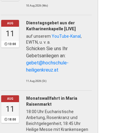
10.Aug.2026 (Mo)
Dienstagsgebet aus der
AUG
Katharinenkapelle [LIVE]
11
auf unserem
YouTube-Kanal
,
EWTN, u. v. a.
13:00
Schicken Sie uns Ihr
Gebetsanliegen an:
gebet@hochschule-
heiligenkreuz.at
11.Aug.2026 (Di)
Monatswallfahrt in Maria
AUG
Raisenmarkt
11
18:00 Uhr Eucharistische
Anbetung, Rosenkranz und
18:00
Beichtgelegenheit; 18:45 Uhr
Heilige Messe mit Krankensegen