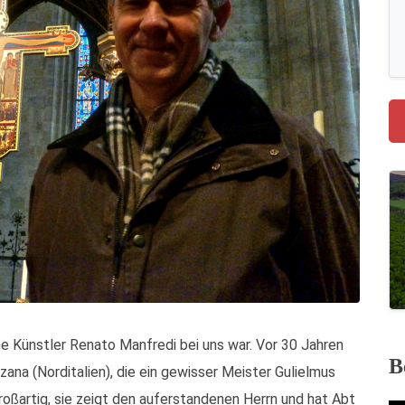
he Künstler Renato Manfredi bei uns war. Vor 30 Jahren
B
ana (Norditalien), die ein gewisser Meister Gulielmus
oßartig, sie zeigt den auferstandenen Herrn und hat Abt