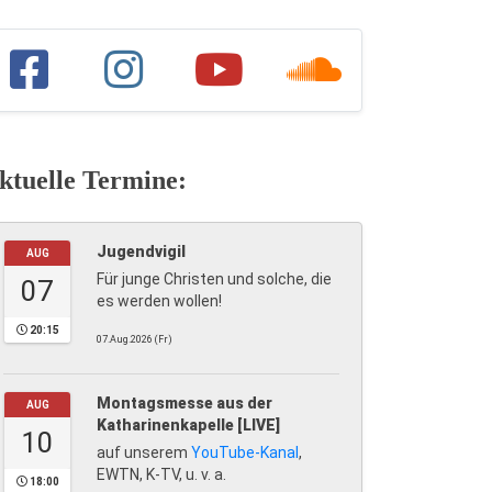
ktuelle Termine:
Jugendvigil
AUG
Für junge Christen und solche, die
07
es werden wollen!
20:15
07.Aug.2026 (Fr)
Montagsmesse aus der
AUG
Katharinenkapelle [LIVE]
10
auf unserem
YouTube-Kanal
,
EWTN, K-TV, u. v. a.
18:00