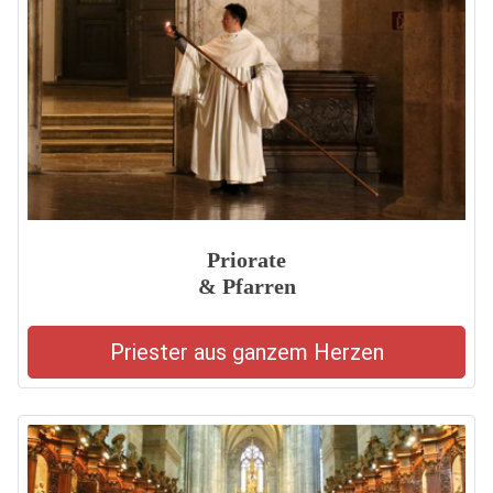
Priorate
& Pfarren
Priester aus ganzem Herzen