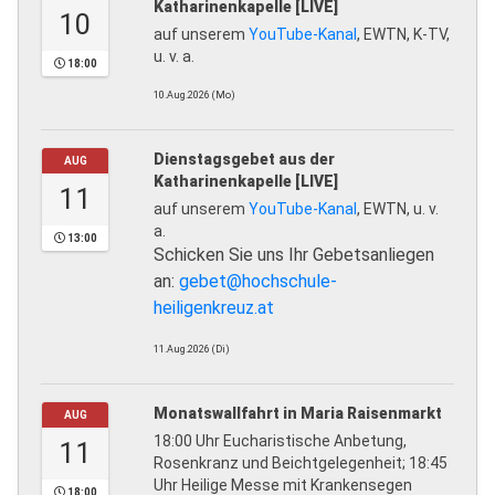
Katharinenkapelle [LIVE]
10
auf unserem
YouTube-Kanal
, EWTN, K-TV,
u. v. a.
18:00
10.Aug.2026 (Mo)
Dienstagsgebet aus der
AUG
Katharinenkapelle [LIVE]
11
auf unserem
YouTube-Kanal
, EWTN, u. v.
a.
13:00
Schicken Sie uns Ihr Gebetsanliegen
an:
gebet@hochschule-
heiligenkreuz.at
11.Aug.2026 (Di)
Monatswallfahrt in Maria Raisenmarkt
AUG
18:00 Uhr Eucharistische Anbetung,
11
Rosenkranz und Beichtgelegenheit; 18:45
Uhr Heilige Messe mit Krankensegen
18:00