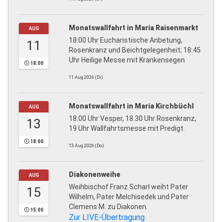
Monatswallfahrt in Maria Raisenmarkt
AUG
18:00 Uhr Eucharistische Anbetung,
11
Rosenkranz und Beichtgelegenheit; 18:45
Uhr Heilige Messe mit Krankensegen
18:00
11.Aug.2026 (Di)
Monatswallfahrt in Maria Kirchbüchl
AUG
18.00 Uhr Vesper, 18.30 Uhr Rosenkranz,
13
19 Uhr Wallfahrtsmesse mit Predigt.
18:00
13.Aug.2026 (Do)
Diakonenweihe
AUG
Weihbischof Franz Scharl weiht Pater
15
Wilhelm, Pater Melchisedek und Pater
Clemens M. zu Diakonen.
15:00
Zur LIVE-Übertragung