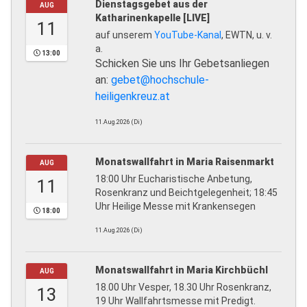
Dienstagsgebet aus der
AUG
Katharinenkapelle [LIVE]
11
auf unserem
YouTube-Kanal
, EWTN, u. v.
a.
13:00
Schicken Sie uns Ihr Gebetsanliegen
an:
gebet@hochschule-
heiligenkreuz.at
11.Aug.2026 (Di)
Monatswallfahrt in Maria Raisenmarkt
AUG
18:00 Uhr Eucharistische Anbetung,
11
Rosenkranz und Beichtgelegenheit; 18:45
Uhr Heilige Messe mit Krankensegen
18:00
11.Aug.2026 (Di)
Monatswallfahrt in Maria Kirchbüchl
AUG
18.00 Uhr Vesper, 18.30 Uhr Rosenkranz,
13
19 Uhr Wallfahrtsmesse mit Predigt.