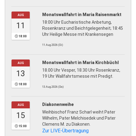
Monatswallfahrt in Maria Raisenmarkt
AUG
18:00 Uhr Eucharistische Anbetung,
11
Rosenkranz und Beichtgelegenheit; 18:45
Uhr Heilige Messe mit Krankensegen
18:00
11.Aug.2026 (Di)
Monatswallfahrt in Maria Kirchbüchl
AUG
18.00 Uhr Vesper, 18.30 Uhr Rosenkranz,
13
19 Uhr Wallfahrtsmesse mit Predigt.
18:00
13.Aug.2026 (Do)
Diakonenweihe
AUG
Weihbischof Franz Scharl weiht Pater
15
Wilhelm, Pater Melchisedek und Pater
Clemens M. zu Diakonen.
15:00
Zur LIVE-Übertragung