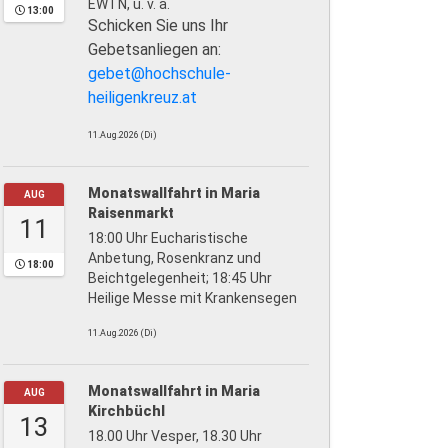
EWTN, u. v. a.
13:00
Schicken Sie uns Ihr
Gebetsanliegen an:
gebet@hochschule-
heiligenkreuz.at
11.Aug.2026 (Di)
Monatswallfahrt in Maria
AUG
Raisenmarkt
11
18:00 Uhr Eucharistische
Anbetung, Rosenkranz und
18:00
Beichtgelegenheit; 18:45 Uhr
Heilige Messe mit Krankensegen
11.Aug.2026 (Di)
Monatswallfahrt in Maria
AUG
Kirchbüchl
13
18.00 Uhr Vesper, 18.30 Uhr