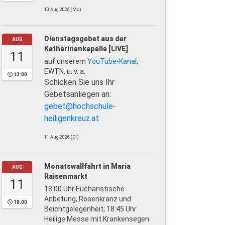
10.Aug.2026 (Mo)
Dienstagsgebet aus der
AUG
Katharinenkapelle [LIVE]
11
auf unserem
YouTube-Kanal
,
EWTN, u. v. a.
13:00
Schicken Sie uns Ihr
Gebetsanliegen an:
gebet@hochschule-
heiligenkreuz.at
11.Aug.2026 (Di)
Monatswallfahrt in Maria
AUG
Raisenmarkt
11
18:00 Uhr Eucharistische
Anbetung, Rosenkranz und
18:00
Beichtgelegenheit; 18:45 Uhr
Heilige Messe mit Krankensegen