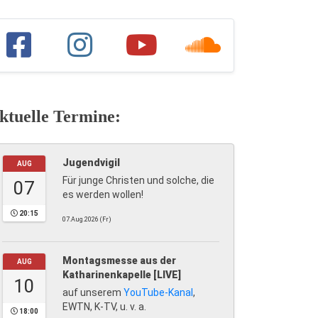
ktuelle Termine:
Jugendvigil
AUG
Für junge Christen und solche, die
07
es werden wollen!
20:15
07.Aug.2026 (Fr)
Montagsmesse aus der
AUG
Katharinenkapelle [LIVE]
10
auf unserem
YouTube-Kanal
,
EWTN, K-TV, u. v. a.
18:00