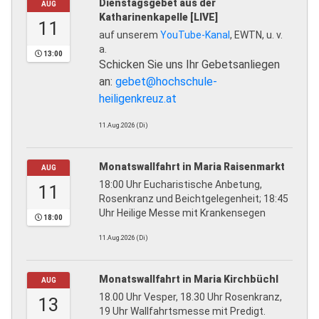
Dienstagsgebet aus der
AUG
Katharinenkapelle [LIVE]
11
auf unserem
YouTube-Kanal
, EWTN, u. v.
a.
13:00
Schicken Sie uns Ihr Gebetsanliegen
an:
gebet@hochschule-
heiligenkreuz.at
11.Aug.2026 (Di)
Monatswallfahrt in Maria Raisenmarkt
AUG
18:00 Uhr Eucharistische Anbetung,
11
Rosenkranz und Beichtgelegenheit; 18:45
Uhr Heilige Messe mit Krankensegen
18:00
11.Aug.2026 (Di)
Monatswallfahrt in Maria Kirchbüchl
AUG
18.00 Uhr Vesper, 18.30 Uhr Rosenkranz,
13
19 Uhr Wallfahrtsmesse mit Predigt.