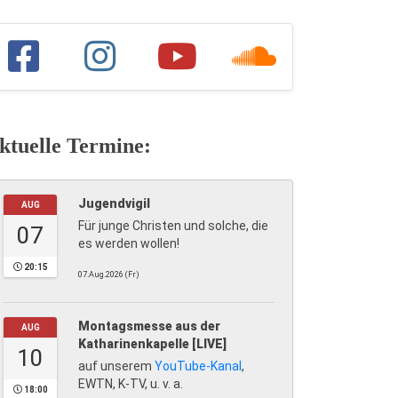
ktuelle Termine:
Jugendvigil
AUG
Für junge Christen und solche, die
07
es werden wollen!
20:15
07.Aug.2026 (Fr)
Montagsmesse aus der
AUG
Katharinenkapelle [LIVE]
10
auf unserem
YouTube-Kanal
,
EWTN, K-TV, u. v. a.
18:00