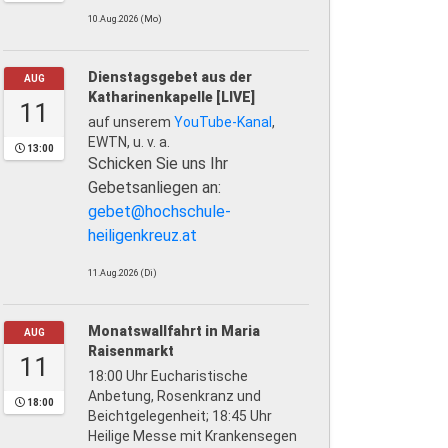
10.Aug.2026 (Mo)
Dienstagsgebet aus der
AUG
Katharinenkapelle [LIVE]
11
auf unserem
YouTube-Kanal
,
EWTN, u. v. a.
13:00
Schicken Sie uns Ihr
Gebetsanliegen an:
gebet@hochschule-
heiligenkreuz.at
11.Aug.2026 (Di)
Monatswallfahrt in Maria
AUG
Raisenmarkt
11
18:00 Uhr Eucharistische
Anbetung, Rosenkranz und
18:00
Beichtgelegenheit; 18:45 Uhr
Heilige Messe mit Krankensegen