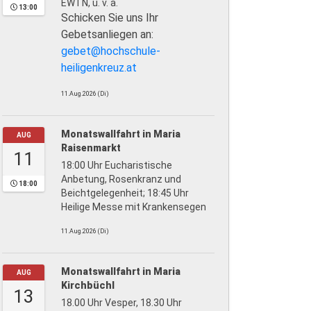
EWTN, u. v. a.
13:00
Schicken Sie uns Ihr
Gebetsanliegen an:
gebet@hochschule-
heiligenkreuz.at
11.Aug.2026 (Di)
Monatswallfahrt in Maria
AUG
Raisenmarkt
11
18:00 Uhr Eucharistische
Anbetung, Rosenkranz und
18:00
Beichtgelegenheit; 18:45 Uhr
Heilige Messe mit Krankensegen
11.Aug.2026 (Di)
Monatswallfahrt in Maria
AUG
Kirchbüchl
13
18.00 Uhr Vesper, 18.30 Uhr