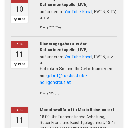
Katharinenkapelle [LIVE]
10
auf unserem
YouTube-Kanal
, EWTN, K-TV,
u. v. a.
18:00
10.Aug.2026 (Mo)
Dienstagsgebet aus der
AUG
Katharinenkapelle [LIVE]
11
auf unserem
YouTube-Kanal
, EWTN, u. v.
a.
13:00
Schicken Sie uns Ihr Gebetsanliegen
an:
gebet@hochschule-
heiligenkreuz.at
11.Aug.2026 (Di)
Monatswallfahrt in Maria Raisenmarkt
AUG
18:00 Uhr Eucharistische Anbetung,
11
Rosenkranz und Beichtgelegenheit; 18:45