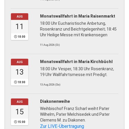
Monatswallfahrt in Maria Raisenmarkt
AUG
18:00 Uhr Eucharistische Anbetung,
11
Rosenkranz und Beichtgelegenheit; 18:45
Uhr Heilige Messe mit Krankensegen
18:00
11.Aug.2026 (Di)
Monatswallfahrt in Maria Kirchbüchl
AUG
18.00 Uhr Vesper, 18.30 Uhr Rosenkranz,
13
19 Uhr Wallfahrtsmesse mit Predigt.
18:00
13.Aug.2026 (Do)
Diakonenweihe
AUG
Weihbischof Franz Scharl weiht Pater
15
Wilhelm, Pater Melchisedek und Pater
Clemens M. zu Diakonen.
15:00
Zur LIVE-Übertragung