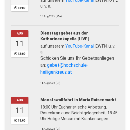
auf unserem
YouTube-Kanal
, EWTN, K-TV,
u. v. a.
18:00
10.Aug.2026 (Mo)
Dienstagsgebet aus der
AUG
Katharinenkapelle [LIVE]
11
auf unserem
YouTube-Kanal
, EWTN, u. v.
a.
13:00
Schicken Sie uns Ihr Gebetsanliegen
an:
gebet@hochschule-
heiligenkreuz.at
11.Aug.2026 (Di)
Monatswallfahrt in Maria Raisenmarkt
AUG
18:00 Uhr Eucharistische Anbetung,
11
Rosenkranz und Beichtgelegenheit; 18:45
Uhr Heilige Messe mit Krankensegen
18:00
11.Aug.2026 (Di)