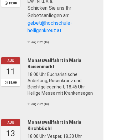
EWTN, u. v. a.
13:00
Schicken Sie uns Ihr
Gebetsanliegen an:
gebet@hochschule-
heiligenkreuz.at
11.Aug.2026 (Di)
Monatswallfahrt in Maria
AUG
Raisenmarkt
11
18:00 Uhr Eucharistische
Anbetung, Rosenkranz und
18:00
Beichtgelegenheit; 18:45 Uhr
Heilige Messe mit Krankensegen
11.Aug.2026 (Di)
Monatswallfahrt in Maria
AUG
Kirchbüchl
13
18.00 Uhr Vesper, 18.30 Uhr