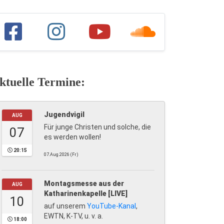
ktuelle Termine:
Jugendvigil
AUG
Für junge Christen und solche, die
07
es werden wollen!
20:15
07.Aug.2026 (Fr)
Montagsmesse aus der
AUG
Katharinenkapelle [LIVE]
10
auf unserem
YouTube-Kanal
,
EWTN, K-TV, u. v. a.
18:00