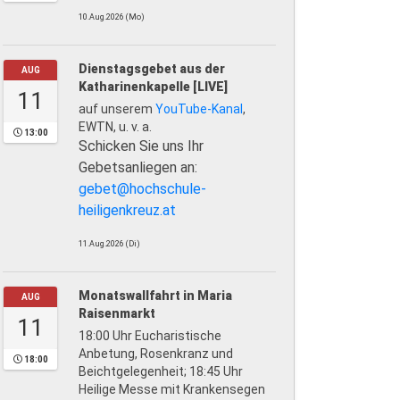
10.Aug.2026 (Mo)
Dienstagsgebet aus der
AUG
Katharinenkapelle [LIVE]
11
auf unserem
YouTube-Kanal
,
EWTN, u. v. a.
13:00
Schicken Sie uns Ihr
Gebetsanliegen an:
gebet@hochschule-
heiligenkreuz.at
11.Aug.2026 (Di)
Monatswallfahrt in Maria
AUG
Raisenmarkt
11
18:00 Uhr Eucharistische
Anbetung, Rosenkranz und
18:00
Beichtgelegenheit; 18:45 Uhr
Heilige Messe mit Krankensegen