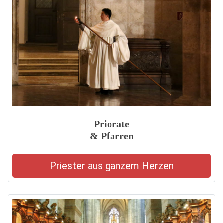
Priorate
& Pfarren
Priester aus ganzem Herzen