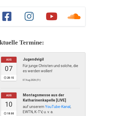
ktuelle Termine:
Jugendvigil
AUG
Für junge Christen und solche, die
07
es werden wollen!
20:15
07.Aug.2026 (Fr)
Montagsmesse aus der
AUG
Katharinenkapelle [LIVE]
10
auf unserem
YouTube-Kanal
,
EWTN, K-TV, u. v. a.
18:00