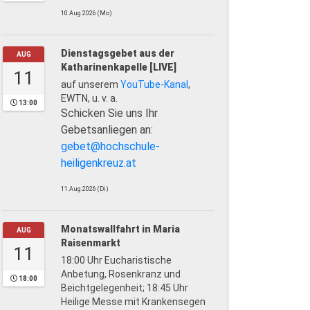
10.Aug.2026 (Mo)
Dienstagsgebet aus der
AUG
Katharinenkapelle [LIVE]
11
auf unserem
YouTube-Kanal
,
EWTN, u. v. a.
13:00
Schicken Sie uns Ihr
Gebetsanliegen an:
gebet@hochschule-
heiligenkreuz.at
11.Aug.2026 (Di)
Monatswallfahrt in Maria
AUG
Raisenmarkt
11
18:00 Uhr Eucharistische
Anbetung, Rosenkranz und
18:00
Beichtgelegenheit; 18:45 Uhr
Heilige Messe mit Krankensegen