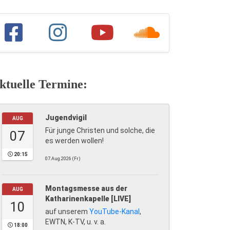
ktuelle Termine:
Jugendvigil
AUG
Für junge Christen und solche, die
07
es werden wollen!
20:15
07.Aug.2026 (Fr)
Montagsmesse aus der
AUG
Katharinenkapelle [LIVE]
10
auf unserem
YouTube-Kanal
,
EWTN, K-TV, u. v. a.
18:00