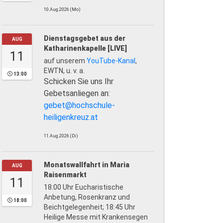
10.Aug.2026 (Mo)
Dienstagsgebet aus der
AUG
Katharinenkapelle [LIVE]
11
auf unserem
YouTube-Kanal
,
EWTN, u. v. a.
13:00
Schicken Sie uns Ihr
Gebetsanliegen an:
gebet@hochschule-
heiligenkreuz.at
11.Aug.2026 (Di)
Monatswallfahrt in Maria
AUG
Raisenmarkt
11
18:00 Uhr Eucharistische
Anbetung, Rosenkranz und
18:00
Beichtgelegenheit; 18:45 Uhr
Heilige Messe mit Krankensegen